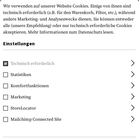
Wir verwenden auf unserer Website Cookies. Einige von ihnen sind
technisch erforderlich (z.B. für den Warenkorb, Filter, etc.), während
andere Marketing- und Analysezwecke dienen. Sie können entweder
alle (unsere Empfehlung) oder nur technisch erforderliche Cookies
akzeptieren.
Mehr Informationen zum Datenschutz lesen.
Einstellungen
Home
Outdoor & Survival
Werkzeuge
Macheten
Latin
Technisch erforderlich
Cold Steel
Statistiken
Latin D-Guard Machete
Komfortfunktionen
18"
Marketing
StoreLocator
Mailchimp Connected Site