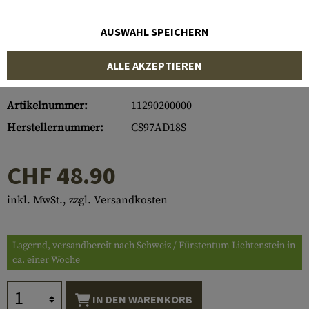
AUSWAHL SPEICHERN
ALLE AKZEPTIEREN
Artikelnummer:
11290200000
Herstellernummer:
CS97AD18S
CHF 48.90
inkl. MwSt., zzgl. Versandkosten
Lagernd, versandbereit nach Schweiz / Fürstentum Lichtenstein in
ca. einer Woche
IN DEN WARENKORB