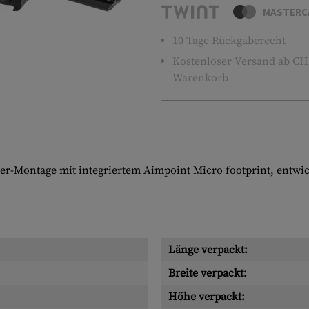
MASTERC
10 Tage Rückgaberecht
Kostenloser
Versand
ab CHF
Warenkorb
er-Montage mit integriertem Aimpoint Micro footprint, entwic
Länge verpackt:
Breite verpackt:
Höhe verpackt: