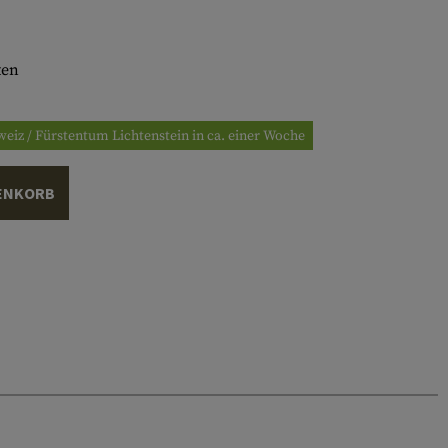
ten
eiz / Fürstentum Lichtenstein in ca. einer Woche
ENKORB