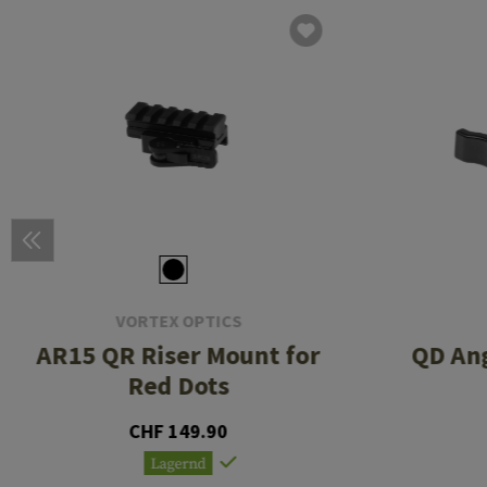
VORTEX OPTICS
AR15 QR Riser Mount for
QD An
Red Dots
CHF 149.90
Lagernd