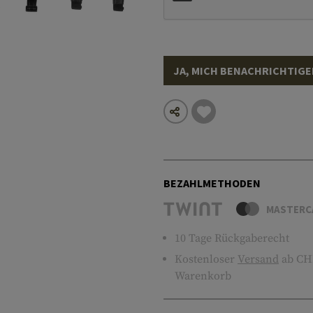
JA, MICH BENACHRICHTIGE
BEZAHLMETHODEN
MASTERC
10 Tage Rückgaberecht
Kostenloser
Versand
ab CHF
Warenkorb