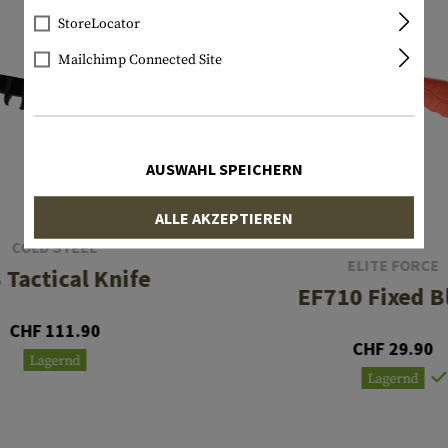
StoreLocator
Mailchimp Connected Site
AUSWAHL SPEICHERN
ALLE AKZEPTIEREN
COLD STEEL
ELITE FORCE
 Tactical Knife
EF710 Fixed B
CHF 111.90
CHF 29.90
Lagernd
Lagernd