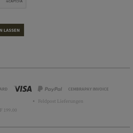
N LASSEN
ARD
CEMBRAPAY INVOICE
Feldpost Lieferungen
 199.00