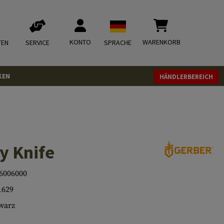
KONTO
WARENKORB
TEN
SERVICE
SPRACHE
KEN
HÄNDLERBEREICH
ry Knife
6006000
1629
warz