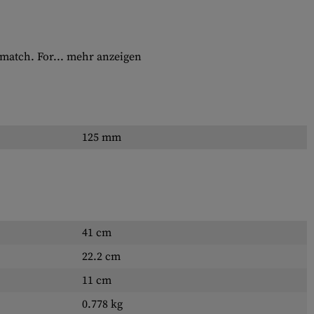
 match. For...
mehr anzeigen
125 mm
41 cm
22.2 cm
11 cm
0.778 kg