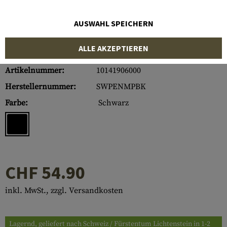
AUSWAHL SPEICHERN
ALLE AKZEPTIEREN
Artikelnummer:
10141906000
Herstellernummer:
SWPENMPBK
Farbe:
Schwarz
CHF 54.90
inkl. MwSt., zzgl. Versandkosten
Lagernd, geliefert nach Schweiz / Fürstentum Lichtenstein in 1-2