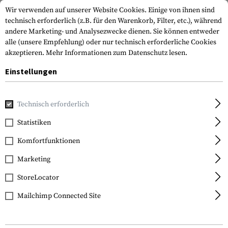
Wir verwenden auf unserer Website Cookies. Einige von ihnen sind
technisch erforderlich (z.B. für den Warenkorb, Filter, etc.), während
andere Marketing- und Analysezwecke dienen. Sie können entweder
alle (unsere Empfehlung) oder nur technisch erforderliche Cookies
akzeptieren.
Mehr Informationen zum Datenschutz lesen.
Einstellungen
Home
Ausrüstung
Selbstverteidigung
Tactical Pens
Technisch erforderlich
Smith & Wesson
Statistiken
M&P Tactical Pen
Komfortfunktionen
Marketing
StoreLocator
Mailchimp Connected Site