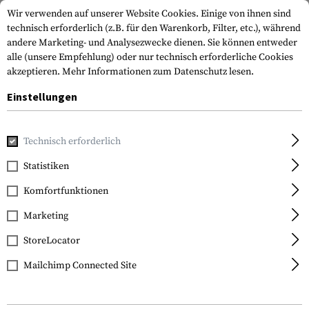
Wir verwenden auf unserer Website Cookies. Einige von ihnen sind
technisch erforderlich (z.B. für den Warenkorb, Filter, etc.), während
andere Marketing- und Analysezwecke dienen. Sie können entweder
alle (unsere Empfehlung) oder nur technisch erforderliche Cookies
akzeptieren.
Mehr Informationen zum Datenschutz lesen.
Einstellungen
Home
Ausrüstung
Messer
Klappmesser
M21-14DSFG D
Technisch erforderlich
CRKT
Statistiken
M21-14DSFG Desert
Komfortfunktionen
Special Forces Folder
Marketing
StoreLocator
Mailchimp Connected Site