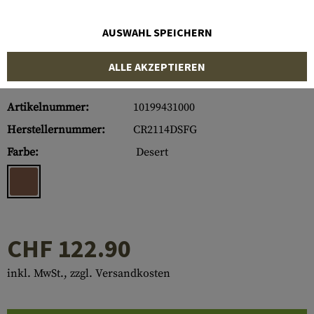
AUSWAHL SPEICHERN
ALLE AKZEPTIEREN
Artikelnummer:
10199431000
Herstellernummer:
CR2114DSFG
Farbe:
Desert
CHF 122.90
inkl. MwSt., zzgl. Versandkosten