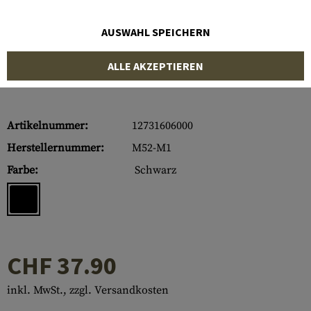
AUSWAHL SPEICHERN
ALLE AKZEPTIEREN
Artikelnummer:
12731606000
Herstellernummer:
M52-M1
Farbe:
Schwarz
CHF 37.90
inkl. MwSt., zzgl. Versandkosten