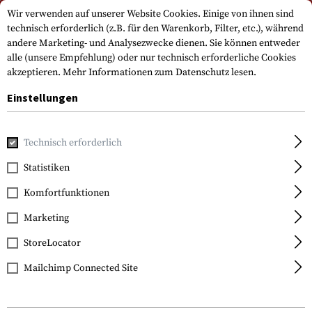
Bitte beachten Sie, dass die Lieferzeiten auf Grund eines Feiertags am
Wir verwenden auf unserer Website Cookies. Einige von ihnen sind
15.08.2026 abweichen können
technisch erforderlich (z.B. für den Warenkorb, Filter, etc.), während
andere Marketing- und Analysezwecke dienen. Sie können entweder
alle (unsere Empfehlung) oder nur technisch erforderliche Cookies
akzeptieren.
Mehr Informationen zum Datenschutz lesen.
Einstellungen
Technisch erforderlich
Home
Ausrüstung
Kommunikationsgeräte
PTT Module
Statistiken
Earmor
Komfortfunktionen
M52 Tactical PTT
Motorola Talkabout
Marketing
StoreLocator
Mailchimp Connected Site