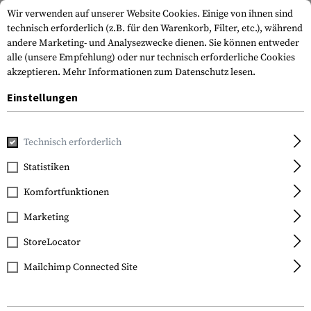
Wir verwenden auf unserer Website Cookies. Einige von ihnen sind
technisch erforderlich (z.B. für den Warenkorb, Filter, etc.), während
andere Marketing- und Analysezwecke dienen. Sie können entweder
alle (unsere Empfehlung) oder nur technisch erforderliche Cookies
akzeptieren.
Mehr Informationen zum Datenschutz lesen.
Einstellungen
Home
Waffenzubehör
Magazine
Pistolenmagazine
M
Technisch erforderlich
Glock
Statistiken
Magazine for Glock 17 /
Komfortfunktionen
34 17rds
Marketing
StoreLocator
Mailchimp Connected Site