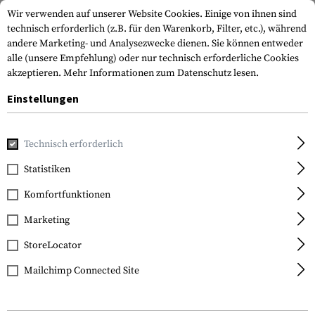
Wir verwenden auf unserer Website Cookies. Einige von ihnen sind
technisch erforderlich (z.B. für den Warenkorb, Filter, etc.), während
andere Marketing- und Analysezwecke dienen. Sie können entweder
alle (unsere Empfehlung) oder nur technisch erforderliche Cookies
akzeptieren.
Mehr Informationen zum Datenschutz lesen.
Einstellungen
Home
Waffenzubehör
Magazine
Pistolenmagazine
M
Technisch erforderlich
Glock
Statistiken
Magazine for Glock 19
Komfortfunktionen
15rds
Marketing
StoreLocator
Mailchimp Connected Site