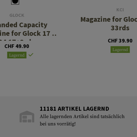
KCI
GLOCK
Magazine for Gl
anded Capacity
33rds
ne for Glock 17 /
34 17+2rds
CHF 39.90
CHF 49.90
Lagernd
Lagernd
11181 ARTIKEL LAGERND
Alle lagernden Artikel sind tatsächlich
bei uns vorrätig!