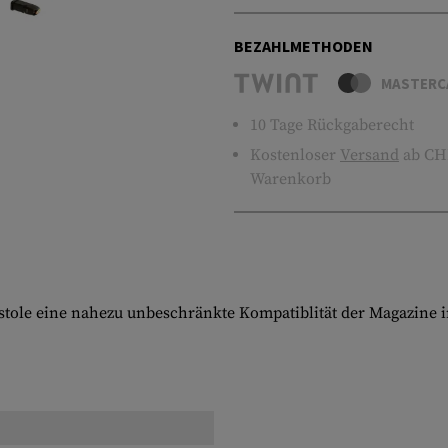
BEZAHLMETHODEN
MASTERC
10 Tage Rückgaberecht
Kostenloser
Versand
ab CHF
Warenkorb
istole eine nahezu unbeschränkte Kompatiblität der Magazine i