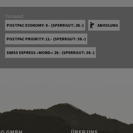
Versand:
POSTPAC ECONOMY: 9.- (SPERRGUT: 28.-)
ABHOLUNG
POSTPAC PRIORITY: 11.- (SPERRGUT: 30.-)
SWISS EXPRESS «MOND»: 20.- (SPERRGUT: 38.-)
NG GMBH
ÜBER UNS