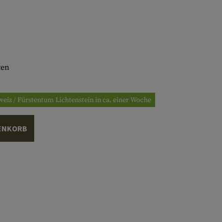
ten
eiz / Fürstentum Lichtenstein in ca. einer Woche
ENKORB