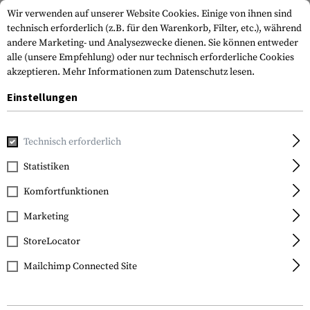
Wir verwenden auf unserer Website Cookies. Einige von ihnen sind
technisch erforderlich (z.B. für den Warenkorb, Filter, etc.), während
andere Marketing- und Analysezwecke dienen. Sie können entweder
alle (unsere Empfehlung) oder nur technisch erforderliche Cookies
akzeptieren.
Mehr Informationen zum Datenschutz lesen.
Einstellungen
Home
Waffenzubehör
Magazine
Pistolenmagazine
M
Technisch erforderlich
Glock
Statistiken
Magazine for Glock
Komfortfunktionen
9mm 33rds
Marketing
StoreLocator
Mailchimp Connected Site