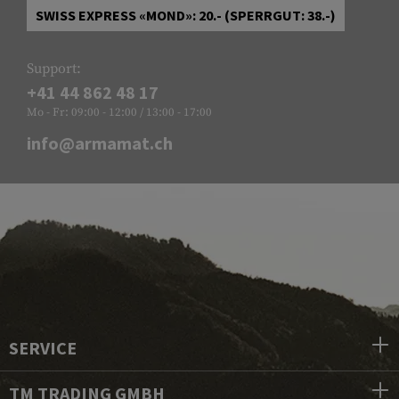
SWISS EXPRESS «MOND»: 20.- (SPERRGUT: 38.-)
Support:
+41 44 862 48 17
Mo - Fr: 09:00 - 12:00 / 13:00 - 17:00
info@armamat.ch
SERVICE
TM TRADING GMBH