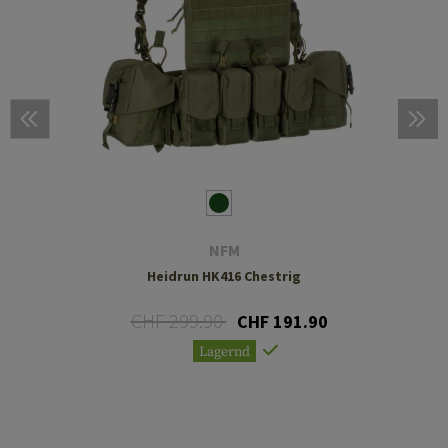
NFM
Heidrun HK416 Chestrig
CHF 299.90
CHF 191.90
Lagernd