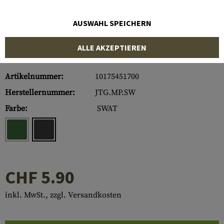
AUSWAHL SPEICHERN
ALLE AKZEPTIEREN
Artikelnummer:
10175451700
Herstellernummer:
JTG.MP.SW
Farbe:
SWAT
CHF 5.90
inkl. MwSt., zzgl. Versandkosten