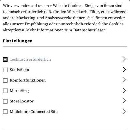
Wir verwenden auf unserer Website Cookies. Einige von ihnen sind
technisch erforderlich (z.B. für den Warenkorb, Filter, etc.), während
andere Marketing- und Analysezwecke dienen. Sie können entweder
alle (unsere Empfehlung) oder nur technisch erforderliche Cookies
akzeptieren.
Mehr Informationen zum Datenschutz lesen.
Einstellungen
Home
Tactical Gear
Patches & Aufnäher
Gummi Patche
Technisch erforderlich
JTG
Statistiken
Military Police Rubber
Komfortfunktionen
Patch
Marketing
StoreLocator
Mailchimp Connected Site