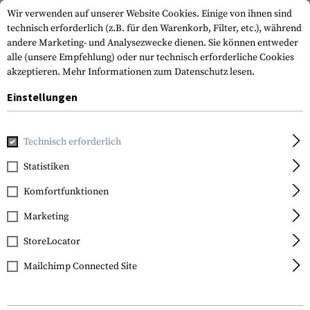
Wir verwenden auf unserer Website Cookies. Einige von ihnen sind
technisch erforderlich (z.B. für den Warenkorb, Filter, etc.), während
andere Marketing- und Analysezwecke dienen. Sie können entweder
alle (unsere Empfehlung) oder nur technisch erforderliche Cookies
akzeptieren.
Mehr Informationen zum Datenschutz lesen.
Einstellungen
Home
Tactical Gear
Patches & Aufnäher
Gummi Patche
Technisch erforderlich
JTG
Statistiken
Netherlands Rubber
Komfortfunktionen
Patch
Marketing
StoreLocator
Mailchimp Connected Site