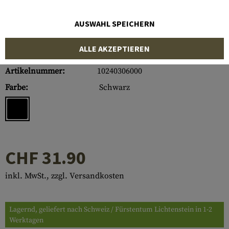
AUSWAHL SPEICHERN
ALLE AKZEPTIEREN
Artikelnummer:
10240306000
Farbe:
Schwarz
CHF 31.90
inkl. MwSt., zzgl. Versandkosten
Lagernd, geliefert nach Schweiz / Fürstentum Lichtenstein in 1-2
Werktagen