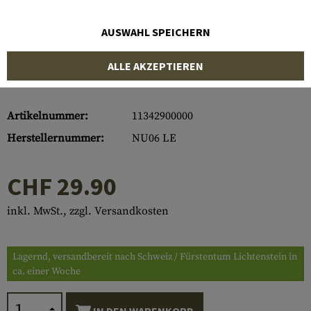
AUSWAHL SPEICHERN
ALLE AKZEPTIEREN
Artikelnummer:
11342900000
Herstellernummer:
NU06 LE
CHF 29.90
inkl. MwSt., zzgl. Versandkosten
Lagernd, versandbereit nach Schweiz / Fürstentum Lichtenstein in
ca. einer Woche