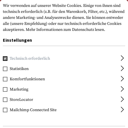
Bitte beachten Sie, dass die Lieferzeiten auf Grund eines Feiertags am
Wir verwenden auf unserer Website Cookies. Einige von ihnen sind
15.08.2026 abweichen können
technisch erforderlich (z.B. für den Warenkorb, Filter, etc.), während
andere Marketing- und Analysezwecke dienen. Sie können entweder
alle (unsere Empfehlung) oder nur technisch erforderliche Cookies
akzeptieren.
Mehr Informationen zum Datenschutz lesen.
Einstellungen
Technisch erforderlich
Home
Outdoor & Survival
Licht
Stirn- und Helmlampen
Statistiken
Nitecore
Komfortfunktionen
NU06 LE Signal Lamp
Marketing
StoreLocator
Mailchimp Connected Site