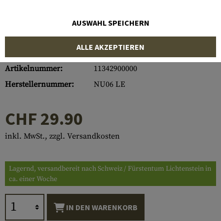
AUSWAHL SPEICHERN
ALLE AKZEPTIEREN
Artikelnummer:
11342900000
Herstellernummer:
NU06 LE
CHF 29.90
inkl. MwSt., zzgl. Versandkosten
Lagernd, versandbereit nach Schweiz / Fürstentum Lichtenstein in
ca. einer Woche
IN DEN WARENKORB