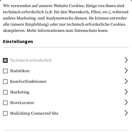
Wir verwenden auf unserer Website Cookies. Einige von ihnen sind
technisch erforderlich (z.B. für den Warenkorb, Filter, etc.), während
andere Marketing- und Analysezwecke dienen. Sie können entweder
alle (unsere Empfehlung) oder nur technisch erforderliche Cookies
akzeptieren.
Mehr Informationen zum Datenschutz lesen.
Einstellungen
Home
Outdoor & Survival
Licht
Stirn- und Helmlampen
Technisch erforderlich
Nitecore
Statistiken
NU06 LE Signal Lamp
Komfortfunktionen
Marketing
StoreLocator
Mailchimp Connected Site