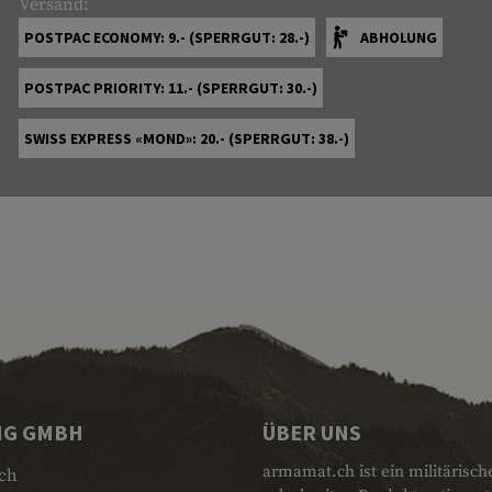
Versand:
POSTPAC ECONOMY: 9.- (SPERRGUT: 28.-)
ABHOLUNG
POSTPAC PRIORITY: 11.- (SPERRGUT: 30.-)
SWISS EXPRESS «MOND»: 20.- (SPERRGUT: 38.-)
NG GMBH
ÜBER UNS
armamat.ch ist ein militärisch
ch