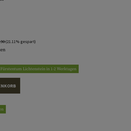
.90
(21.11% gespart)
ten
/ Fürstentum Lichtenstein in 1-2 Werktagen
ENKORB
gen