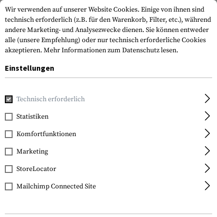
Wir verwenden auf unserer Website Cookies. Einige von ihnen sind
technisch erforderlich (z.B. für den Warenkorb, Filter, etc.), während
andere Marketing- und Analysezwecke dienen. Sie können entweder
alle (unsere Empfehlung) oder nur technisch erforderliche Cookies
akzeptieren.
Mehr Informationen zum Datenschutz lesen.
Einstellungen
Home
Tactical Gear
Riemen
Riemenmontagen
Picat
Technisch erforderlich
Leapers
Statistiken
Picatinny Mount QD
Komfortfunktionen
Swivel
Marketing
StoreLocator
Mailchimp Connected Site