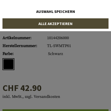
AUSWAHL SPEICHERN
ALLE AKZEPTIEREN
Artikelnummer:
10144206000
Herstellernummer:
TL-SWMTP01
Farbe:
Schwarz
CHF 42.90
inkl. MwSt., zzgl. Versandkosten