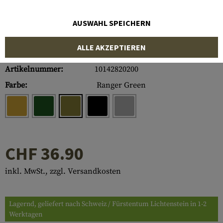
AUSWAHL SPEICHERN
ALLE AKZEPTIEREN
Artikelnummer:
10142820200
Farbe:
Ranger Green
CHF 36.90
inkl. MwSt., zzgl. Versandkosten
Lagernd, geliefert nach Schweiz / Fürstentum Lichtenstein in 1-2
Werktagen