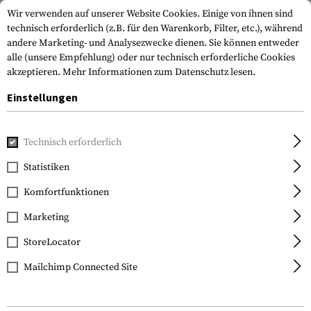
Wir verwenden auf unserer Website Cookies. Einige von ihnen sind
technisch erforderlich (z.B. für den Warenkorb, Filter, etc.), während
andere Marketing- und Analysezwecke dienen. Sie können entweder
alle (unsere Empfehlung) oder nur technisch erforderliche Cookies
akzeptieren.
Mehr Informationen zum Datenschutz lesen.
Einstellungen
Home
Tactical Gear
Gürtel
Kampfgürtel & Ausrüstungs
Technisch erforderlich
Invader Gear
Statistiken
PLB Belt
Komfortfunktionen
Marketing
StoreLocator
Mailchimp Connected Site