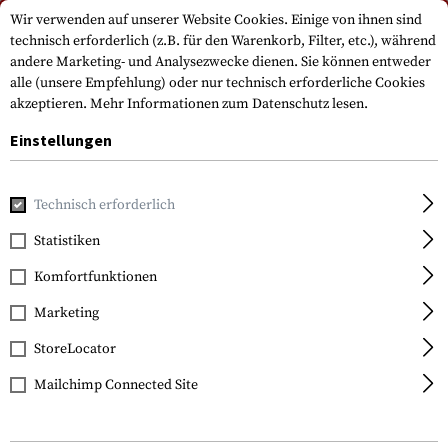
Bitte beachten Sie, dass die Lieferzeiten auf Grund eines Feiertags am
Wir verwenden auf unserer Website Cookies. Einige von ihnen sind
15.08.2026 abweichen können
technisch erforderlich (z.B. für den Warenkorb, Filter, etc.), während
andere Marketing- und Analysezwecke dienen. Sie können entweder
alle (unsere Empfehlung) oder nur technisch erforderliche Cookies
akzeptieren.
Mehr Informationen zum Datenschutz lesen.
Einstellungen
Technisch erforderlich
Home
Waffenzubehör
Optik & Zieleinrichtung
Zielfern
Statistiken
Leapers
Komfortfunktionen
QD 25.4mm CNC Mount
Rings Medium
Marketing
StoreLocator
Mailchimp Connected Site