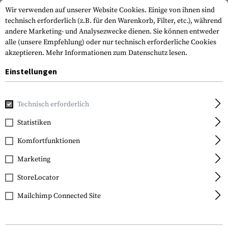
Wir verwenden auf unserer Website Cookies. Einige von ihnen sind
technisch erforderlich (z.B. für den Warenkorb, Filter, etc.), während
andere Marketing- und Analysezwecke dienen. Sie können entweder
alle (unsere Empfehlung) oder nur technisch erforderliche Cookies
akzeptieren.
Mehr Informationen zum Datenschutz lesen.
Einstellungen
Home
Tactical Gear
Patches & Aufnäher
Gummi Patche
Technisch erforderlich
JTG
Statistiken
Radioactive Rubber
Komfortfunktionen
Patch
Marketing
StoreLocator
Mailchimp Connected Site