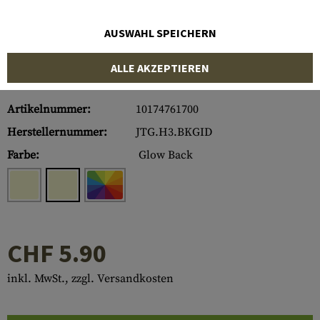
AUSWAHL SPEICHERN
ALLE AKZEPTIEREN
Artikelnummer:
10174761700
Herstellernummer:
JTG.H3.BKGID
Farbe:
Glow Back
CHF 5.90
inkl. MwSt., zzgl. Versandkosten