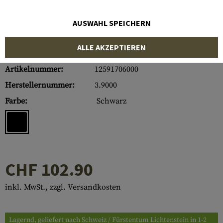
AUSWAHL SPEICHERN
ALLE AKZEPTIEREN
Artikelnummer:
12591706000
Herstellernummer:
3.9000
Farbe:
Schwarz
CHF 102.90
inkl. MwSt., zzgl. Versandkosten
Lagernd, geliefert nach Schweiz / Fürstentum Lichtenstein in 1-2