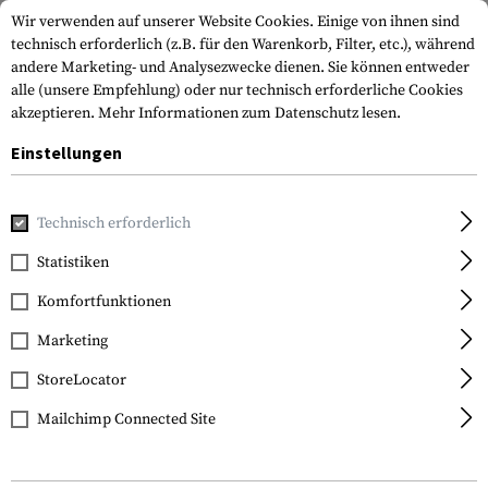
Wir verwenden auf unserer Website Cookies. Einige von ihnen sind
technisch erforderlich (z.B. für den Warenkorb, Filter, etc.), während
andere Marketing- und Analysezwecke dienen. Sie können entweder
alle (unsere Empfehlung) oder nur technisch erforderliche Cookies
akzeptieren.
Mehr Informationen zum Datenschutz lesen.
Einstellungen
Home
Tactical Gear
Holster
Gürtelholster
Roto Padd
Technisch erforderlich
IMI Defense
Statistiken
Roto Paddle Holster für
Komfortfunktionen
CZ75 / CZ75B Compact
Marketing
StoreLocator
Mailchimp Connected Site