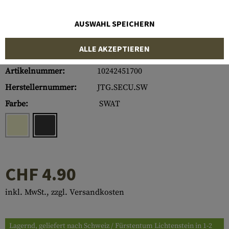
AUSWAHL SPEICHERN
ALLE AKZEPTIEREN
Artikelnummer:
10242451700
Herstellernummer:
JTG.SECU.SW
Farbe:
SWAT
CHF 4.90
inkl. MwSt., zzgl. Versandkosten
Lagernd, geliefert nach Schweiz / Fürstentum Lichtenstein in 1-2