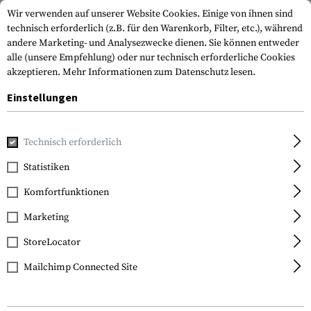
Wir verwenden auf unserer Website Cookies. Einige von ihnen sind
technisch erforderlich (z.B. für den Warenkorb, Filter, etc.), während
andere Marketing- und Analysezwecke dienen. Sie können entweder
alle (unsere Empfehlung) oder nur technisch erforderliche Cookies
akzeptieren.
Mehr Informationen zum Datenschutz lesen.
Einstellungen
Home
Tactical Gear
Patches & Aufnäher
Gummi Patche
Technisch erforderlich
JTG
Statistiken
Security Patch Large
Komfortfunktionen
Marketing
StoreLocator
Mailchimp Connected Site