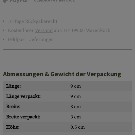
10 Tage Rückgaberecht
Kostenloser
Versand
ab CHF 199.00 Warenkorb
Feldpost Lieferungen
Abmessungen & Gewicht der Verpackung
Länge:
9 cm
Länge verpackt:
9 cm
Breite:
3 cm
Breite verpackt:
3 cm
Höhe:
0.5 cm