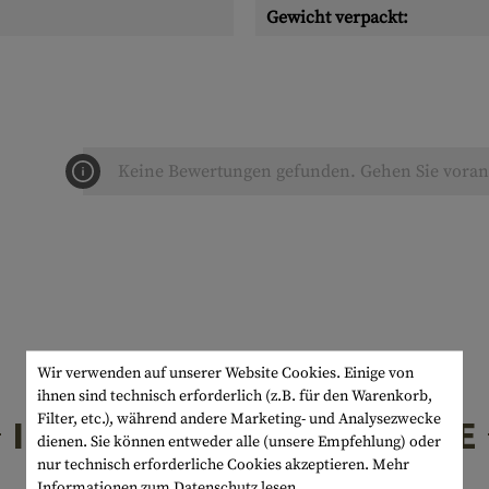
Gewicht verpackt:
Keine Bewertungen gefunden. Gehen Sie voran 
Wir verwenden auf unserer Website Cookies. Einige von
ihnen sind technisch erforderlich (z.B. für den Warenkorb,
Filter, etc.), während andere Marketing- und Analysezwecke
INTERESSANTE PRODUKTE
dienen. Sie können entweder alle (unsere Empfehlung) oder
nur technisch erforderliche Cookies akzeptieren.
Mehr
Informationen zum Datenschutz lesen.