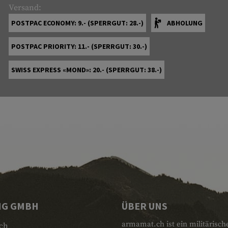
Versand:
POSTPAC ECONOMY: 9.- (SPERRGUT: 28.-)
ABHOLUNG
POSTPAC PRIORITY: 11.- (SPERRGUT: 30.-)
SWISS EXPRESS «MOND»: 20.- (SPERRGUT: 38.-)
NG GMBH
ÜBER UNS
armamat.ch ist ein militärisch
ch