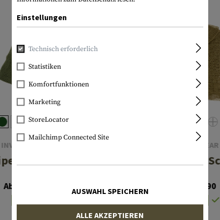
Einstellungen
Technisch erforderlich
Statistiken
Komfortfunktionen
Marketing
StoreLocator
Mailchimp Connected Site
INVADER GEAR
INVADER GEAR
iper Net Scarf
Sniper Net Sc
Ab CHF 9.90
Ab CHF 9.90
AUSWAHL SPEICHERN
Lagernd
Lagernd
ALLE AKZEPTIEREN