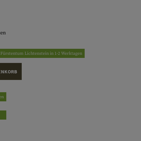
ten
/ Fürstentum Lichtenstein in 1-2 Werktagen
ENKORB
gen