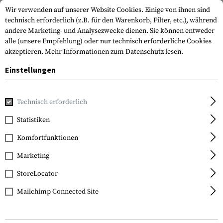
Wir verwenden auf unserer Website Cookies. Einige von ihnen sind
technisch erforderlich (z.B. für den Warenkorb, Filter, etc.), während
andere Marketing- und Analysezwecke dienen. Sie können entweder
alle (unsere Empfehlung) oder nur technisch erforderliche Cookies
akzeptieren.
Mehr Informationen zum Datenschutz lesen.
Einstellungen
Home
Ausrüstung
Messer
Feststehende Messer
Short
Technisch erforderlich
KA-BAR
Statistiken
Short Tanto Fighting
Komfortfunktionen
Knife
Marketing
StoreLocator
Mailchimp Connected Site