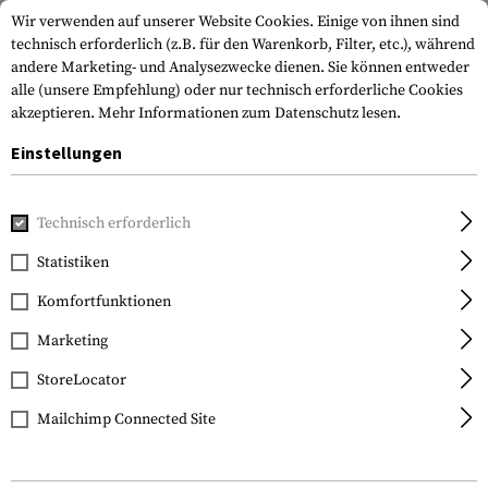
Wir verwenden auf unserer Website Cookies. Einige von ihnen sind
technisch erforderlich (z.B. für den Warenkorb, Filter, etc.), während
andere Marketing- und Analysezwecke dienen. Sie können entweder
alle (unsere Empfehlung) oder nur technisch erforderliche Cookies
akzeptieren.
Mehr Informationen zum Datenschutz lesen.
Einstellungen
Home
Bekleidung
Handschuhe
Flammhemmende Hand
Technisch erforderlich
Oakley
Statistiken
SI Tactical FR Gloves
Komfortfunktionen
Marketing
StoreLocator
Mailchimp Connected Site