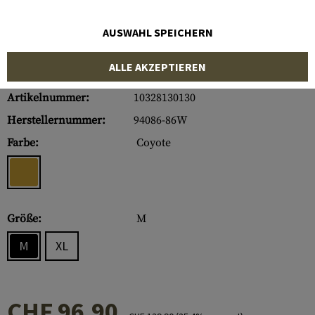
AUSWAHL SPEICHERN
ALLE AKZEPTIEREN
Artikelnummer:
10328130130
Herstellernummer:
94086-86W
Farbe:
Coyote
Größe:
M
M
XL
CHF 96.90