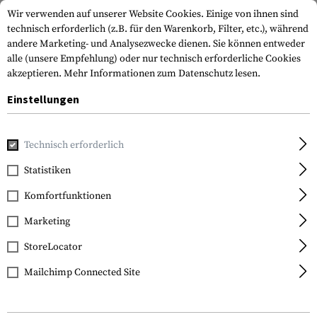
Wir verwenden auf unserer Website Cookies. Einige von ihnen sind
technisch erforderlich (z.B. für den Warenkorb, Filter, etc.), während
andere Marketing- und Analysezwecke dienen. Sie können entweder
alle (unsere Empfehlung) oder nur technisch erforderliche Cookies
akzeptieren.
Mehr Informationen zum Datenschutz lesen.
Einstellungen
Home
Waffenzubehör
Optik & Zieleinrichtung
Kimme K
Technisch erforderlich
Glock
Statistiken
Steel Rear Sight 7.3mm
Komfortfunktionen
Fluorescent
Marketing
StoreLocator
Mailchimp Connected Site