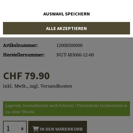
AUSWAHL SPEICHERN
ALLE AKZEPTIEREN
Artikelnummer:
12008500000
Herstellernummer:
NUT-M3000-12-00
CHF 79.90
inkl. MwSt., zzgl. Versandkosten
Lagernd, versandbereit nach Schweiz / Fürstentum Lichtenstein in
ca. einer Woche
IN DEN WARENKORB