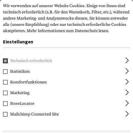
Wir verwenden auf unserer Website Cookies. Einige von ihnen sind
technisch erforderlich (z.B. für den Warenkorb, Filter, etc.), während
andere Marketing- und Analysezwecke dienen. Sie können entweder
alle (unsere Empfehlung) oder nur technisch erforderliche Cookies
akzeptieren.
Mehr Informationen zum Datenschutz lesen.
Einstellungen
Home
Waffenzubehör
Magazine
Shotgunmagazinerwei
Technisch erforderlich
Nordic Components
Statistiken
Stoeger M3000 12
Komfortfunktionen
Gauge Nut
Marketing
StoreLocator
Mailchimp Connected Site