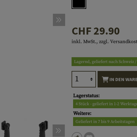
n
tivgürtel
ÄHER
Korrekturlinseneinsätze
Helmzubehör
Abseilhilfen
Messerschärfer
Camo Pens
SELBSTVERTEIDIGUNG
Kubotan
Montagen
Tourniquet
HYGIENE
Handtücher
en
Brillenetuis
Lanyards
Gesichtsfarben
Tactical Pens
ACTION CAMS
Zubehör
Notfallausrüstung
Körpferpflege
WERKZEUGE
Multitools
CHF 29.90
igung
Ersatzteile
Zubehör
Schließmittel
MERCHANDISE
Macheten
HÄNGEMATTEN
inkl. MwSt., zzgl. Versandkos
Anti-Beschlag & Reinigung
Beile
ISOMATTEN
staschen
Sägen
UHREN
Lagernd, geliefert nach Schweiz 
Schaufeln
KOMPASSE
IN DEN WAR
Diverses
Lagerstatus:
4 Stück - geliefert in 1-2 Werkta
Weitere:
Geliefert in 7 bis 9 Arbeitstagen