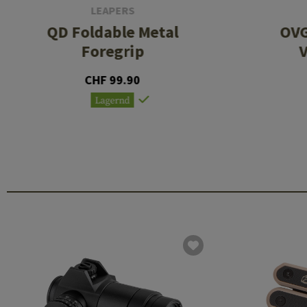
LEAPERS
QD Foldable Metal
OVG
Foregrip
V
CHF 99.90
Lagernd