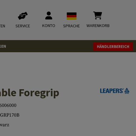
KONTO
WARENKORB
TEN
SERVICE
SPRACHE
KEN
HÄNDLERBEREICH
able Foregrip
6006000
FGRP170B
warz