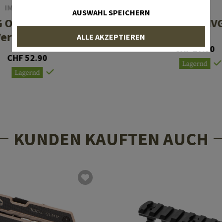
IMI DEFENSE
MAGPUL
AUSWAHL SPEICHERN
 Overmolding
M-LOK MOE MVG
ertical Grip
ALLE AKZEPTIEREN
CHF 27.90
CHF 52.90
Lagernd
Lagernd
KUNDEN KAUFTEN AUCH