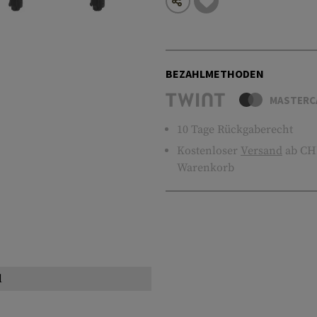
BEZAHLMETHODEN
MASTERC
10 Tage Rückgaberecht
Kostenloser
Versand
ab CHF
Warenkorb
l