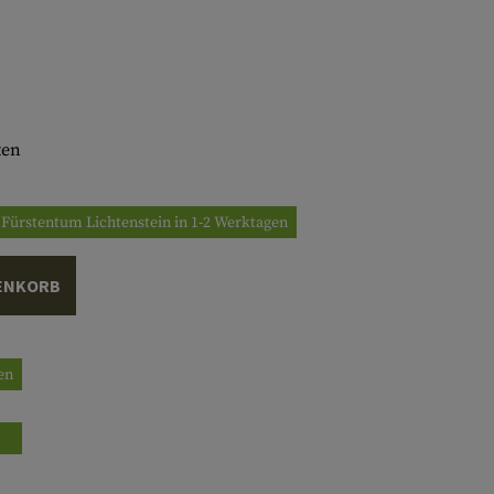
ten
/ Fürstentum Lichtenstein in 1-2 Werktagen
ENKORB
gen