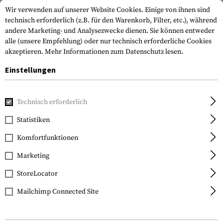
Wir verwenden auf unserer Website Cookies. Einige von ihnen sind
technisch erforderlich (z.B. für den Warenkorb, Filter, etc.), während
andere Marketing- und Analysezwecke dienen. Sie können entweder
alle (unsere Empfehlung) oder nur technisch erforderliche Cookies
akzeptieren.
Mehr Informationen zum Datenschutz lesen.
Einstellungen
Home
Tactical Gear
Pouches
Multifunktionstaschen
Technisch erforderlich
Earmor
Statistiken
Tactical Molle Pouch for
Komfortfunktionen
Earmuffs
Marketing
StoreLocator
Mailchimp Connected Site