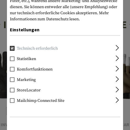
Filter, etc.), während andere Marketing- und Analysezwecke
dienen. Sie können entweder alle (unsere Empfehlung) oder
nur technisch erforderliche Cookies akzeptieren.
Mehr
Informationen zum Datenschutz lesen.
INTERESSANTE PRODUKTE
Einstellungen
Technisch erforderlich
Statistiken
Komfortfunktionen
Marketing
StoreLocator
Mailchimp Connected Site
INVADER GEAR
INVADER GEAR