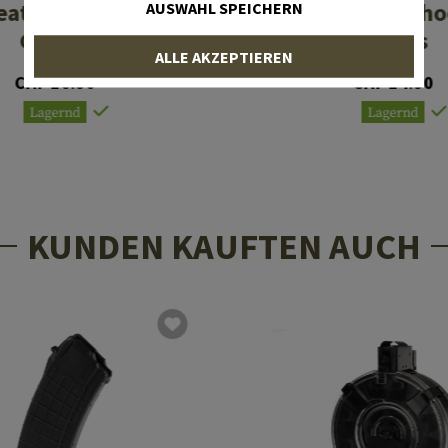
eather Shooting
Half Finger Sho
AUSWAHL SPEICHERN
Gloves
Gloves
ALLE AKZEPTIEREN
CHF 16.90
CHF 14.90
Lagernd
Lagernd
KUNDEN KAUFTEN AUCH