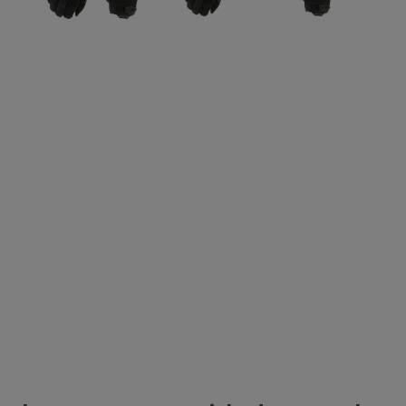
Laufhüllen
Gasblöcke
Diverses