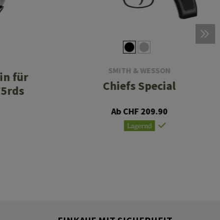
SMITH & WESSON
n für
Chiefs Special
75rds
Ab CHF 209.90
Lagernd