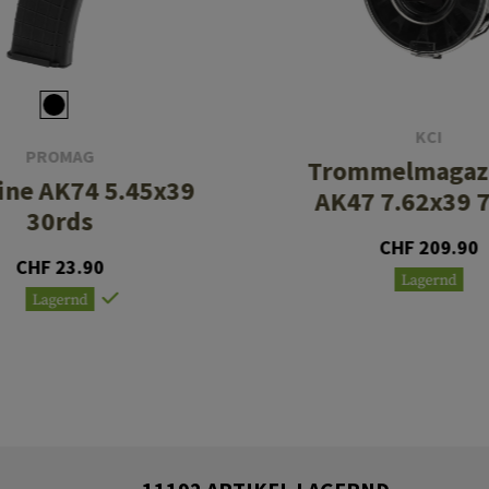
KCI
PROMAG
Trommelmagazi
ine AK74 5.45x39
AK47 7.62x39 
30rds
CHF 209.90
CHF 23.90
Lagernd
Lagernd