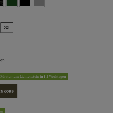
2XL
ten
/ Fürstentum Lichtenstein in 1-2 Werktagen
ENKORB
gen