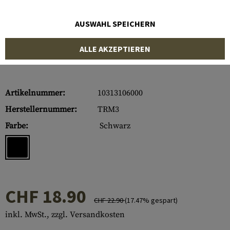
AUSWAHL SPEICHERN
ALLE AKZEPTIEREN
Artikelnummer:
10313106000
Herstellernummer:
TRM3
Farbe:
Schwarz
CHF 18.90
CHF 22.90
(17.47% gespart)
inkl. MwSt., zzgl. Versandkosten