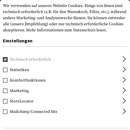
Bitte beachten Sie, dass die Lieferzeiten auf Grund eines Feiertags am
Wir verwenden auf unserer Website Cookies. Einige von ihnen sind
15.08.2026 abweichen können
technisch erforderlich (z.B. für den Warenkorb, Filter, etc.), während
andere Marketing- und Analysezwecke dienen. Sie können entweder
alle (unsere Empfehlung) oder nur technisch erforderliche Cookies
akzeptieren.
Mehr Informationen zum Datenschutz lesen.
Einstellungen
Technisch erforderlich
Home
Waffenzubehör
Schienen
Spezialschienen
Tri-
Statistiken
CAA Tactical
Komfortfunktionen
Tri-Rail Picatinny
Mount
Marketing
StoreLocator
Mailchimp Connected Site