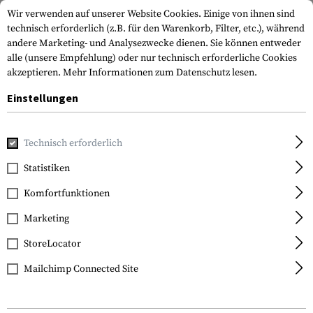
Wir verwenden auf unserer Website Cookies. Einige von ihnen sind
technisch erforderlich (z.B. für den Warenkorb, Filter, etc.), während
andere Marketing- und Analysezwecke dienen. Sie können entweder
alle (unsere Empfehlung) oder nur technisch erforderliche Cookies
akzeptieren.
Mehr Informationen zum Datenschutz lesen.
Einstellungen
Home
Waffenzubehör
Magazine
Mag Puller
USGI Ran
Technisch erforderlich
Magpul
Statistiken
USGI Ranger Floorplate
Komfortfunktionen
3 Pack
Marketing
StoreLocator
Mailchimp Connected Site