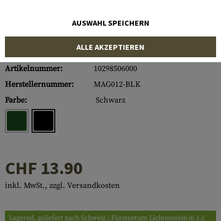
AUSWAHL SPEICHERN
ALLE AKZEPTIEREN
Artikelnummer:
10298506000
Herstellernummer:
MAG012-BLK
Farbe:
Schwarz
CHF 13.90
inkl. MwSt., zzgl. Versandkosten
Lagernd, geliefert nach Schweiz / Fürstentum Lichtenstein in 1-2