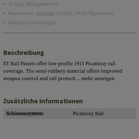
10 Tage Rückgaberecht
Kostenloser
Versand
ab CHF 199.00 Warenkorb
Feldpost Lieferungen
Beschreibung
XT Rail Panels offer low-profile 1913 Picatinny rail
coverage. The semi-rubbery material offers improved
weapon control and rail protecti...
mehr anzeigen
Zusätzliche Informationen
Schienensystem:
Picatinny Rail