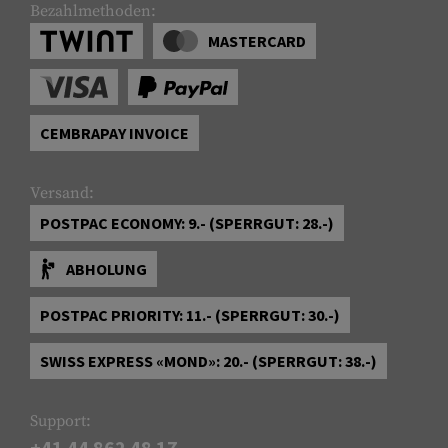
Bezahlmethoden:
MASTERCARD
CEMBRAPAY INVOICE
Versand:
POSTPAC ECONOMY: 9.- (SPERRGUT: 28.-)
ABHOLUNG
POSTPAC PRIORITY: 11.- (SPERRGUT: 30.-)
SWISS EXPRESS «MOND»: 20.- (SPERRGUT: 38.-)
Support:
+41 44 862 48 17