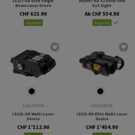
LE117-GR Elite Single
HE509T-RD X2 Solar Red
Beam Laser Green
Dot Sight
CHF 623.90
Ab CHF 554.90
Lagernd
Lagernd
HOLOSUN
HOLOSUN
LS321-GR Multi-Laser
LE321-RD Elite Multi-Laser
Device
Device
CHF 1’112.90
CHF 1’454.90