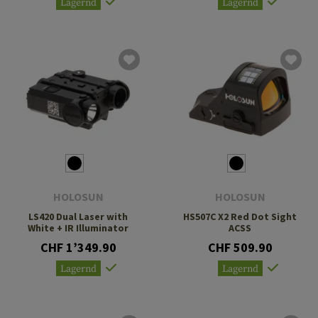
Lagernd
Lagernd
HOLOSUN
HOLOSUN
LS420 Dual Laser with
HS507C X2 Red Dot Sight
White + IR Illuminator
ACSS
CHF 1’349.90
CHF 509.90
Lagernd
Lagernd