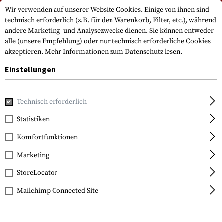
Bitte beachten Sie, dass die Lieferzeiten auf Grund eines Feiertags am
Wir verwenden auf unserer Website Cookies. Einige von ihnen sind
15.08.2026 abweichen können
technisch erforderlich (z.B. für den Warenkorb, Filter, etc.), während
andere Marketing- und Analysezwecke dienen. Sie können entweder
alle (unsere Empfehlung) oder nur technisch erforderliche Cookies
akzeptieren.
Mehr Informationen zum Datenschutz lesen.
Einstellungen
Technisch erforderlich
Marken
Holosun
Statistiken
Komfortfunktionen
FILTER
Marketing
StoreLocator
Mailchimp Connected Site