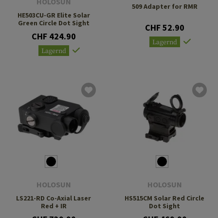
HOLOSUN
509 Adapter for RMR
HE503CU-GR Elite Solar
Green Circle Dot Sight
CHF 52.90
CHF 424.90
Lagernd
Lagernd
HOLOSUN
HOLOSUN
LS221-RD Co-Axial Laser
HS515CM Solar Red Circle
Red + IR
Dot Sight