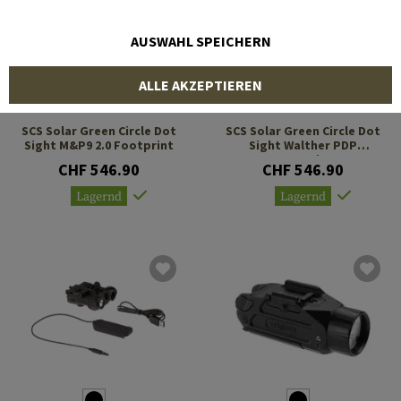
AUSWAHL SPEICHERN
ALLE AKZEPTIEREN
HOLOSUN
HOLOSUN
SCS Solar Green Circle Dot
SCS Solar Green Circle Dot
Sight M&P9 2.0 Footprint
Sight Walther PDP
Footprint
CHF 546.90
CHF 546.90
Lagernd
Lagernd