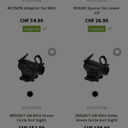
HOLOSUN
HOLOSUN
407/507K Adapter for MOS
HS510C Spacer for Lower
1/3
CHF 54.90
CHF 26.90
Lagernd
Lagernd
HOLOSUN
HOLOSUN
HE515GT-GR Elite Green
HE515CT-GR Elite Solar
Circle Dot Sight
Green Circle Dot Sight
CHF 652.90
CHF 689.90