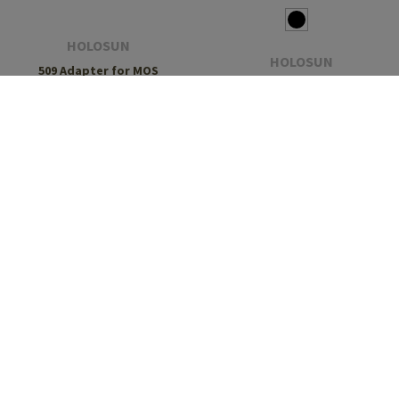
HOLOSUN
HOLOSUN
509 Adapter for MOS
HE515CM-GR Elite Solar
Green Circle Dot Sight
CHF 54.90
CHF 542.90
Lagernd
Lagernd
HOLOSUN
HOLOSUN