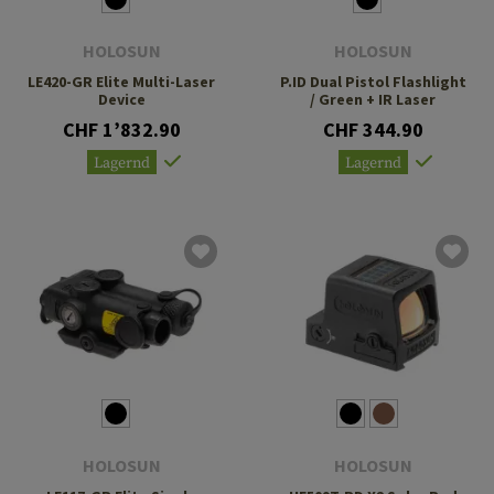
HOLOSUN
HOLOSUN
LE420-GR Elite Multi-Laser
P.ID Dual Pistol Flashlight
Device
/ Green + IR Laser
CHF 1’832.90
CHF 344.90
Lagernd
Lagernd
HOLOSUN
HOLOSUN