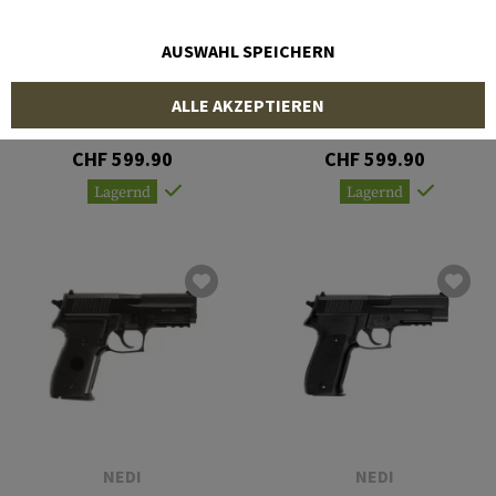
AUSWAHL SPEICHERN
NEDI
NEDI
ALLE AKZEPTIEREN
AK-47 7.62x39
AK-47S 7.62x39
CHF 599.90
CHF 599.90
Lagernd
Lagernd
NEDI
NEDI