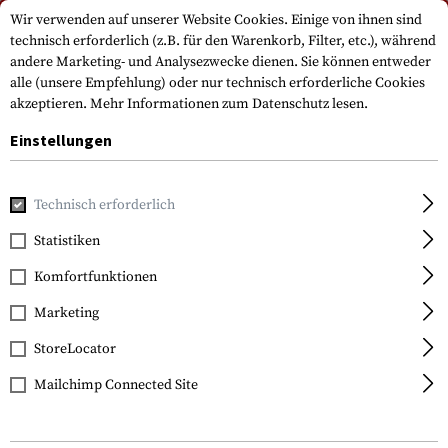
Bitte beachten Sie, dass die Lieferzeiten auf Grund eines Feiertags am
Wir verwenden auf unserer Website Cookies. Einige von ihnen sind
15.08.2026 abweichen können
technisch erforderlich (z.B. für den Warenkorb, Filter, etc.), während
andere Marketing- und Analysezwecke dienen. Sie können entweder
alle (unsere Empfehlung) oder nur technisch erforderliche Cookies
akzeptieren.
Mehr Informationen zum Datenschutz lesen.
Einstellungen
Technisch erforderlich
Home
Tactical Gear
Holster
Gürtelholster
CQC SERPA
Statistiken
Blackhawk
Komfortfunktionen
CQC SERPA Holster für
USP / P8
Marketing
StoreLocator
Mailchimp Connected Site