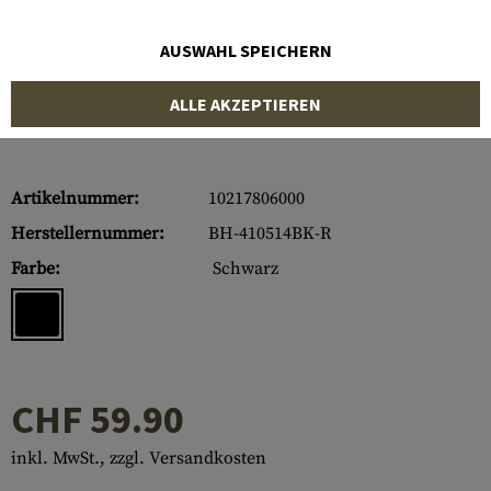
AUSWAHL SPEICHERN
ALLE AKZEPTIEREN
Artikelnummer:
10217806000
Herstellernummer:
BH-410514BK-R
Farbe:
Schwarz
CHF 59.90
inkl. MwSt., zzgl. Versandkosten