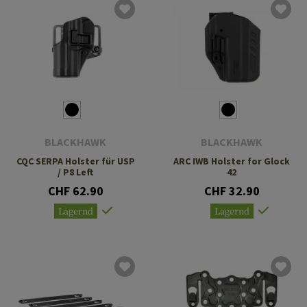
BLACKHAWK
BLACKHAWK
CQC SERPA Holster für USP
ARC IWB Holster for Glock
/ P8 Left
42
CHF 62.90
CHF 32.90
Lagernd
Lagernd