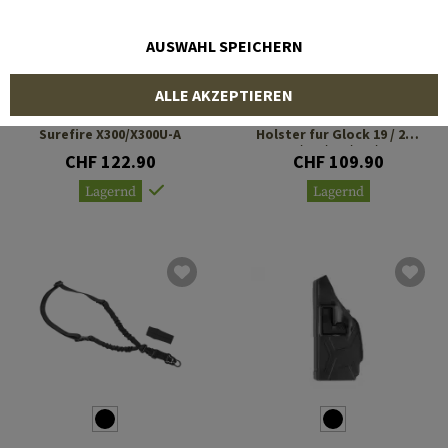
AUSWAHL SPEICHERN
BLACKHAWK
BLACKHAWK
ALLE AKZEPTIEREN
Omnivore Holster with
T-Series L2C Concealment
Surefire X300/X300U-A
Holster fur Glock 19 / 23 /
26 / 27 / 32 / 33 / 45
CHF 122.90
CHF 109.90
Lagernd
Lagernd