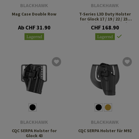
BLACKHAWK
BLACKHAWK
Mag Case Double Row
T-Series L3D Duty Holster
for Glock 17 / 19 / 22 / 23 /
31 / 32 / 47 TLR-7 / 8 Left
Ab CHF 31.90
CHF 168.90
Side
Lagernd
Lagernd
BLACKHAWK
BLACKHAWK
CQC SERPA Holster for
CQC SERPA Holster für M92
Glock 43