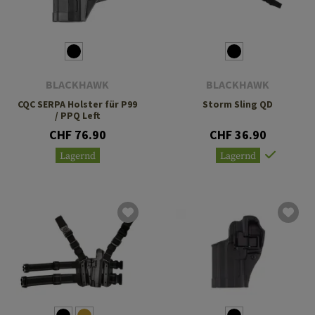
BLACKHAWK
BLACKHAWK
CQC SERPA Holster für P99
Storm Sling QD
/ PPQ Left
CHF 76.90
CHF 36.90
Lagernd
Lagernd