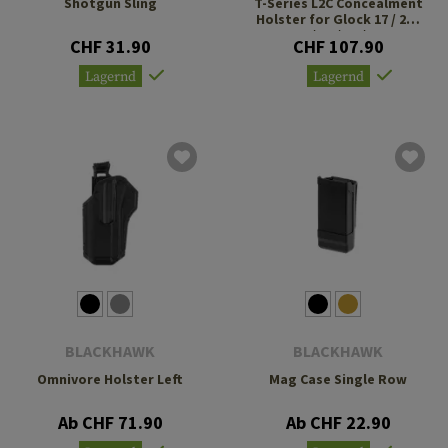
Shotgun Sling
T-Series L2C Concealment
Holster for Glock 17 / 22 /
31 / 35 / 41 / 47
CHF 31.90
CHF 107.90
Lagernd
Lagernd
BLACKHAWK
BLACKHAWK
Omnivore Holster Left
Mag Case Single Row
Ab CHF 71.90
Ab CHF 22.90