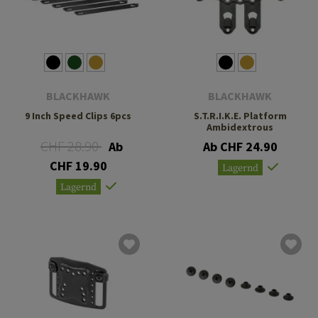
BLACKHAWK
BLACKHAWK
9 Inch Speed Clips 6pcs
S.T.R.I.K.E. Platform
Ambidextrous
CHF 28.90
Ab
Ab CHF 24.90
CHF 19.90
Lagernd
Lagernd