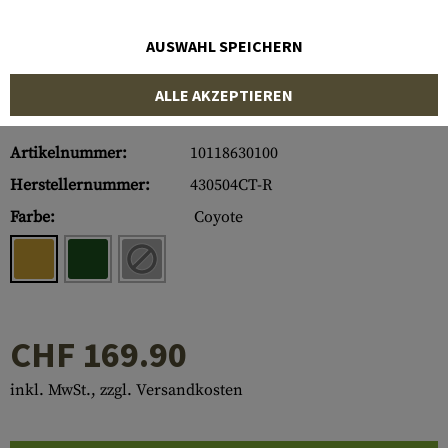
AUSWAHL SPEICHERN
ALLE AKZEPTIEREN
Artikelnummer:
10118630100
Herstellernummer:
430504CT-R
Farbe:
Coyote
CHF 169.90
inkl. MwSt., zzgl. Versandkosten