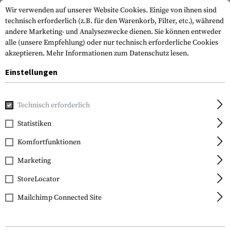
Wir verwenden auf unserer Website Cookies. Einige von ihnen sind
technisch erforderlich (z.B. für den Warenkorb, Filter, etc.), während
andere Marketing- und Analysezwecke dienen. Sie können entweder
alle (unsere Empfehlung) oder nur technisch erforderliche Cookies
akzeptieren.
Mehr Informationen zum Datenschutz lesen.
Einstellungen
Home
Tactical Gear
Holster
Oberschenkelholster
SE
Technisch erforderlich
Blackhawk
Statistiken
SERPA Holster für
Komfortfunktionen
Beretta 92/96/M9/M9A1
Marketing
StoreLocator
Mailchimp Connected Site