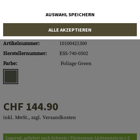
AUSWAHL SPEICHERN
ALLE AKZEPTIEREN
Artikelnummer:
10100421300
Herstellernummer:
ESS-740-0502
Farbe:
Foliage Green
CHF 144.90
inkl. MwSt., zzgl. Versandkosten
Lagernd, geliefert nach Schweiz / Fürstentum Lichtenstein in 1-2