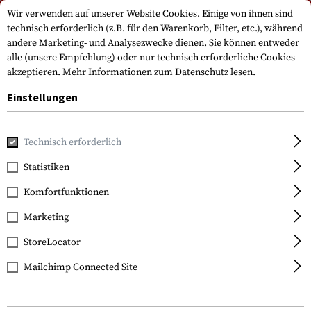
Bitte beachten Sie, dass die Lieferzeiten auf Grund eines Feiertags am
Wir verwenden auf unserer Website Cookies. Einige von ihnen sind
15.08.2026 abweichen können
technisch erforderlich (z.B. für den Warenkorb, Filter, etc.), während
andere Marketing- und Analysezwecke dienen. Sie können entweder
alle (unsere Empfehlung) oder nur technisch erforderliche Cookies
akzeptieren.
Mehr Informationen zum Datenschutz lesen.
Einstellungen
Technisch erforderlich
Marken
ESS
Statistiken
Komfortfunktionen
FILTER
Marketing
StoreLocator
Mailchimp Connected Site