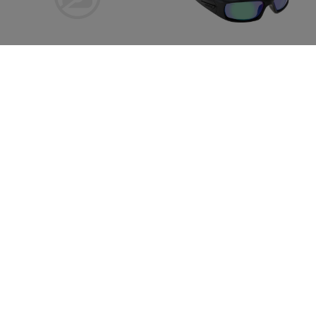
ESS
ESS
Crowbar Tactical
5B Polarized Mirror Green
Sunglasses Subdued Logo
Black Frame
CHF 142.90
CHF 137.90
Lagernd
Lagernd