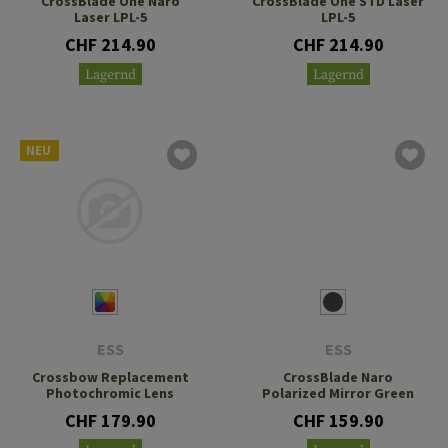
CrossBlade One Naro
CrossBlade One STD Laser
Laser LPL-5
LPL-5
CHF 214.90
CHF 214.90
Lagernd
Lagernd
NEU
ESS
ESS
Crossbow Replacement
CrossBlade Naro
Photochromic Lens
Polarized Mirror Green
CHF 179.90
CHF 159.90