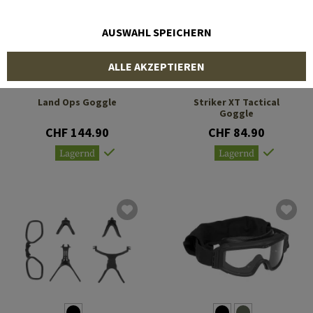
AUSWAHL SPEICHERN
ALLE AKZEPTIEREN
ESS
ESS
Land Ops Goggle
Striker XT Tactical
Goggle
CHF 144.90
CHF 84.90
Lagernd
Lagernd