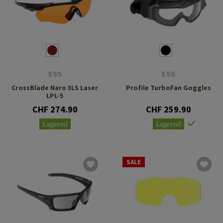
ESS
ESS
CrossBlade Naro 3LS Laser
Profile TurboFan Goggles
LPL-5
CHF 274.90
CHF 259.90
Lagernd
Lagernd
SALE