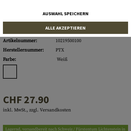
AUSWAHL SPEICHERN
ALLE AKZEPTIEREN
Artikelnummer:
10219500100
Herstellernummer:
PTX
Farbe:
Weiß
CHF 27.90
inkl. MwSt., zzgl. Versandkosten
Lagernd, versandbereit nach Schweiz / Fürstentum Lichtenstein in