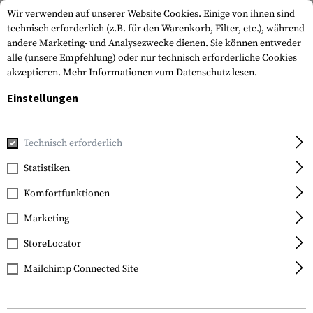
Wir verwenden auf unserer Website Cookies. Einige von ihnen sind
technisch erforderlich (z.B. für den Warenkorb, Filter, etc.), während
andere Marketing- und Analysezwecke dienen. Sie können entweder
alle (unsere Empfehlung) oder nur technisch erforderliche Cookies
akzeptieren.
Mehr Informationen zum Datenschutz lesen.
Einstellungen
Home
Ausrüstung
Schutzausrüstung
Augenschutz
Ko
Technisch erforderlich
Wiley X
Statistiken
Nerve & PT-1 RX Insert
Komfortfunktionen
Marketing
StoreLocator
Mailchimp Connected Site