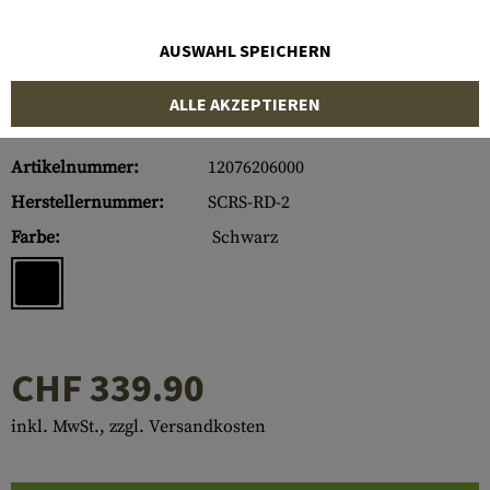
AUSWAHL SPEICHERN
ALLE AKZEPTIEREN
Artikelnummer:
12076206000
Herstellernummer:
SCRS-RD-2
Farbe:
Schwarz
CHF 339.90
inkl. MwSt., zzgl. Versandkosten