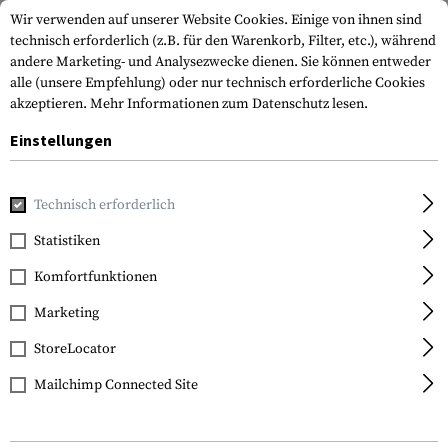
Wir verwenden auf unserer Website Cookies. Einige von ihnen sind
technisch erforderlich (z.B. für den Warenkorb, Filter, etc.), während
andere Marketing- und Analysezwecke dienen. Sie können entweder
alle (unsere Empfehlung) oder nur technisch erforderliche Cookies
akzeptieren.
Mehr Informationen zum Datenschutz lesen.
Einstellungen
Home
Waffenzubehör
Optik & Zieleinrichtung
Rotpunkt
Technisch erforderlich
Holosun
Statistiken
Solar Charging Rifle
Komfortfunktionen
Sight Red Dot
Marketing
StoreLocator
Mailchimp Connected Site